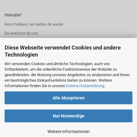
FRAGEN?
Kein Problem, wir helfen dir weiter.
So erreichst du uns:
e-Mail
Diese Webseite verwendet Cookies und andere
Technologien
info@kunst-spiel-und-spass.de
Wir verwenden Cookies und ähnliche Technologien, auch von
Telefonisch
Drittanbietern, um die ordentliche Funktionsweise der Website zu
gewährleisten, die Nutzung unseres Angebotes zu analysieren und Ihnen
+49 6235 4551133
ein bestmögliches Einkaufserlebnis bieten zu können. Weitere
Mo-Fr 10-17 Uhr
Informationen finden Sie in unserer
Datenschutzerklärung
.
Oder über unser
Kontaktformular
.
Alle Akzeptieren
Nur Notwendige
Weitere Informationen
Webshop
by Gambio.de © 2025