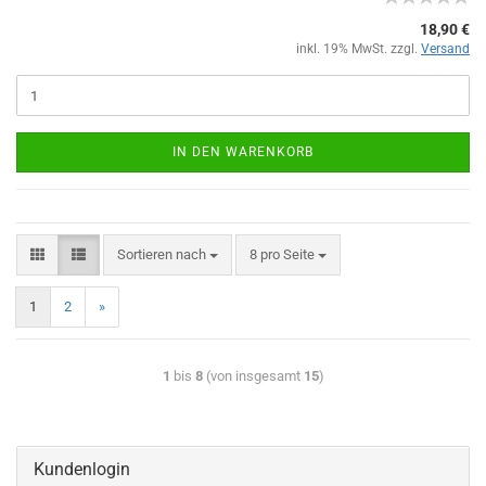
18,90 €
inkl. 19% MwSt. zzgl.
Versand
IN DEN WARENKORB
Sortieren nach
8 pro Seite
1
2
»
1
bis
8
(von insgesamt
15
)
Kundenlogin