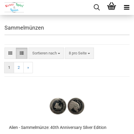
Direkt
zum
Sammelmünzen
Hauptinhalt
Sortieren nach
8 pro Seite
1
2
»
Alien - Sammelmünze: 40th Anniversary Silver Edition