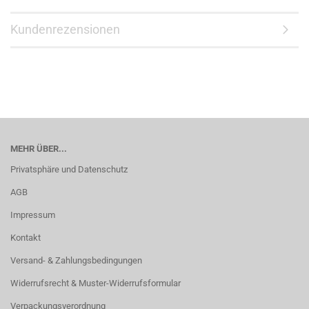
Kundenrezensionen
MEHR ÜBER...
Privatsphäre und Datenschutz
AGB
Impressum
Kontakt
Versand- & Zahlungsbedingungen
Widerrufsrecht & Muster-Widerrufsformular
Verpackungsverordnung